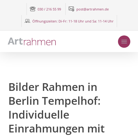
Zum
030 / 216 55 99
post@artrahmen.de
Hauptinhalt
springen
Öffnungszeiten: Di-Fr: 11-18 Uhr und Sa: 11-14 Uhr
Menü
Bilder Rahmen in
Berlin Tempelhof:
Individuelle
Einrahmungen mit